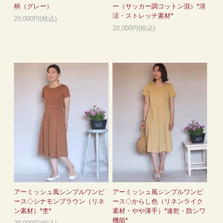
柄（グレー）
ー（サッカー調コットン混）*清
涼・ストレッチ素材*
20,000円(税込)
20,000円(税込)
アーミッシュ風シンプルワンピ
アーミッシュ風シンプルワンピ
ース◇シナモンブラウン（リネ
ース◇からし色（リネンライク
ン素材）*杢*
素材・やや薄手）*速乾・防シワ
機能*