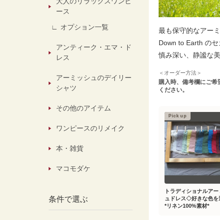
大人のリラックスワンピ
ース
オプション一覧
最も保守的なアー
Down to Earth
アンティーク・エマ・ド
慎み深い、静謐な
レス
＜オーダー方法＞
アーミッシュのデイリー
購入時、備考欄にご希
シャツ
ください。
その他のアイテム
Pick up
ワンピースのリメイク
本・雑貨
マコモダケ
トラディショナルアー
条件で選ぶ
ュドレス◇好きな色を
*リネン100%素材*