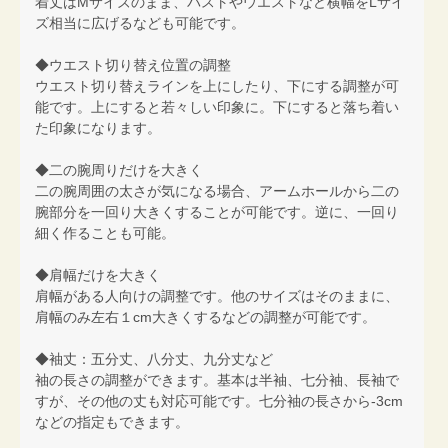
着丈はMサイズのまま、バストやウエストなど横幅をLサイ
ズ相当に広げるなども可能です。
◆ウエスト切り替え位置の調整
ウエスト切り替えラインを上にしたり、下にする調整が可
能です。上にすると若々しい印象に。下にすると落ち着い
た印象になります。
◆二の腕周りだけを大きく
二の腕周囲の太さが気になる場合、アームホールから二の
腕部分を一回り大きくすることが可能です。逆に、一回り
細く作ることも可能。
◆肩幅だけを大きく
肩幅がある人向けの調整です。他のサイズはそのままに、
肩幅のみ左右１cm大きくするなどの調整が可能です。
◆袖丈：五分丈、八分丈、九分丈など
袖の長さの調整ができます。基本は半袖、七分袖、長袖で
すが、その他の丈も対応可能です。七分袖の長さから-3cm
などの指定もできます。