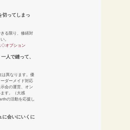
を切ってしまっ
できる限り、修繕対
さい。
ス◇オプション
て、一人で縫って、
在は異なります。優
オーダーメイド対応
展示会の運営、オン
います。（大感
arthの活動を応援し
ュに会いにいくに