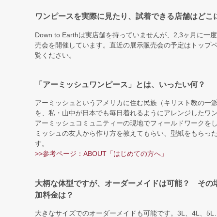
ワンピースを実際に見たり、試着できる店舗はどこ
Down to Earthは実店舗を持っていませんが、2,3ヶ月に
売会を開催しています。直近の展示販売会の予定はトップペ
覧ください。
「アーミッシュワンピース」とは、いったい何？
アーミッシュというアメリカに住む民族（キリスト教の一
を、私・山中が日本でも毎日着れるようにアレンジしたワ
アーミッシュコミュニティーの現地でフィールドワークを
ミッシュの友人から作り方を教えてもらい、型紙をもらっ
す。
>>参考ページ：ABOUT「はじめての方へ」
大柄な体型ですが、オーダーメイドは可能？ その
加料金は？
大きなサイズでのオーダーメイドも可能です。3L、4L、5