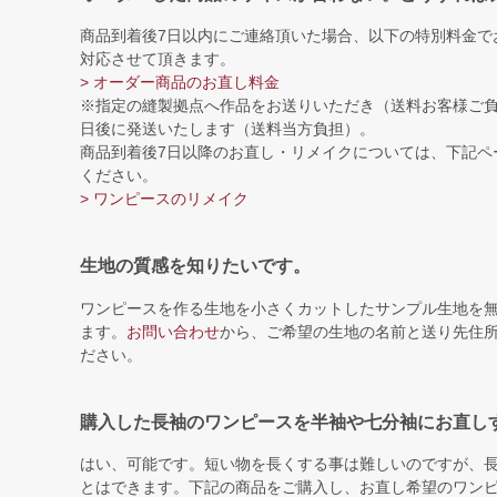
商品到着後7日以内にご連絡頂いた場合、以下の特別料金で
対応させて頂きます。
> オーダー商品のお直し料金
※指定の縫製拠点へ作品をお送りいただき（送料お客様ご負
日後に発送いたします（送料当方負担）。
商品到着後7日以降のお直し・リメイクについては、下記ペ
ください。
> ワンピースのリメイク
生地の質感を知りたいです。
ワンピースを作る生地を小さくカットしたサンプル生地を
ます。
お問い合わせ
から、ご希望の生地の名前と送り先住
ださい。
購入した長袖のワンピースを半袖や七分袖にお直し
はい、可能です。短い物を長くする事は難しいのですが、
とはできます。下記の商品をご購入し、お直し希望のワン