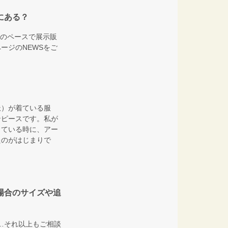
にある？
一度のペースで展示販
ージのNEWSをご
派）が着ている服
ンピースです。私が
している時に、アー
たのがはじまりで
場合のサイズや追
L…それ以上もご相談