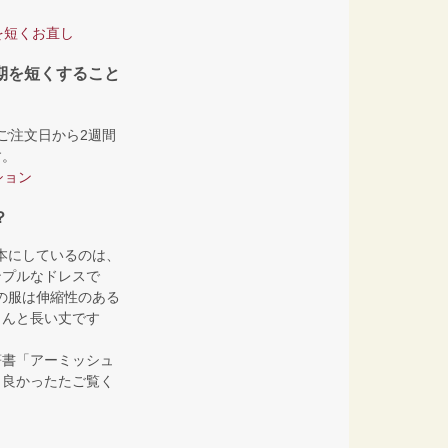
を短くお直し
期を短くすること
ご注文日から2週間
す。
ション
？
お手本にしているのは、
ンプルなドレスで
thの服は伸縮性のある
うんと長い丈です
著書「アーミッシュ
、良かったたご覧く