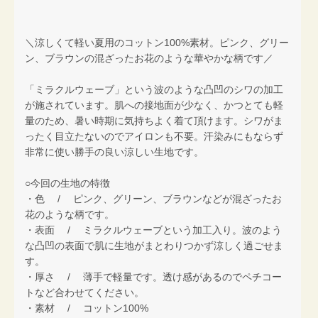
＼涼しくて軽い夏用のコットン100%素材。ピンク、グリー
ン、ブラウンの混ざったお花のような華やかな柄です／
「ミラクルウェーブ」という波のような凸凹のシワの加工
が施されています。肌への接地面が少なく、かつとても軽
量のため、暑い時期に気持ちよく着て頂けます。シワがま
ったく目立たないのでアイロンも不要。汗染みにもならず
非常に使い勝手の良い涼しい生地です。
○今回の生地の特徴
・色 / ピンク、グリーン、ブラウンなどが混ざったお
花のような柄です。
・表面 / ミラクルウェーブという加工入り。波のよう
な凸凹の表面で肌に生地がまとわりつかず涼しく過ごせま
す。
・厚さ / 薄手で軽量です。透け感があるのでペチコー
トなど合わせてください。
・素材 / コットン100%