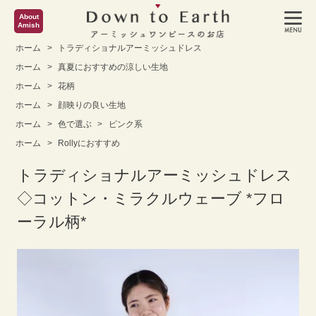
About
Amish
ホーム
>
トラディショナルアーミッシュドレス
ホーム
>
真夏におすすめの涼しい生地
ホーム
>
花柄
ホーム
>
顔映りの良い生地
ホーム
>
色で選ぶ
>
ピンク系
ホーム
>
Rollyにおすすめ
トラディショナルアーミッシュドレス
◇コットン・ミラクルウェーブ *フロ
ーラル柄*