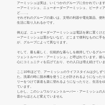
アーミッシュは実は、いくつかのグループに分かれていま
ーアーミッシュ、ニューオーダーアーミッシュ、ビーチィ
ど……。
それぞれのグループの違いは、文明の利器や電化製品、便
生活に取り入れるかです。
例えば、ニューオーダーアーミッシュは電話を家に置くけ
ーアーミッシュは置かないなど。どこまで便利なものに手
が、グループによって異なります。
そして、最も厳しく、伝統的な暮らしを維持しているグル
ツェントルーバー・アーミッシュ」と呼ばれています。彼
心にコミュニティを広げており、その人口は増え続けてい
ここ10年ほどで、アーミッシュのライフスタイルは少しず
た。洗濯の時に脱水機を使うことが許されるようになった
リーをつけて坂道も楽に登れるようになったりと、生活を
ています。
しかし、このシュワルツェントルーバー・アーミッシュの
昔からほとんど変えていません