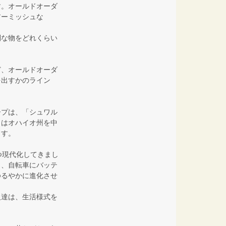
す。オールドオーダ
アーミッシュな
利な物をどれくらい
ど、オールドオーダ
を出すかのライン
ープは、「シュワル
らはオハイオ州を中
ます。
つ現代化してきまし
り、自転車にバッテ
ゆるやかに進化させ
人達は、生活様式を