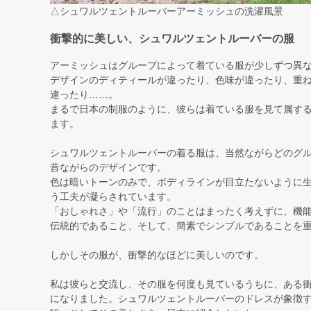
△シュワルツェントルーバーアーミッシュの洗濯風景
衝撃的に美しい、シュワルツェントルーバーの服
アーミッシュはグループによって着ている服が少しずつ異
デザインのディティールが違ったり、色味が違ったり、重
違ったり……。
まるで日本の制服のように、彼らは着ている服を見て属す
ます。
シュワルツェントルーバーの着る服は、当然ながらどのグ
昔ながらのデザインです。
色は暗いトーンのみで、ボディラインが目立たないように
う工夫が凝らされています。
「おしゃれさ」や「流行」のことはまったく考えずに、機
伝統的であること、そして、簡素でシンプルであることを
しかしその服が、衝撃的なほどに美しいのです。
私は彼らと交流し、その服を何度も見ているうちに、ある
になりました。シュワルツェントルーバーのドレスが象徴