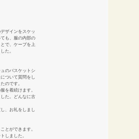
。
のデザインをスケッ
いても、服の内部の
ことで、ケープを上
ました。
シュのバスケットシ
造について質問をし
ったのです。
の服を着続けます。
ました。どんなに古
渡し、お礼をしまし
ることができます。
ートしました。