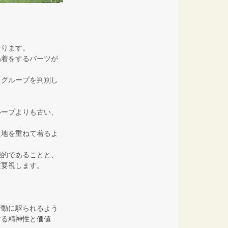
なります。
ね着をするパーツが
るグループを判別し
ループよりも古い、
生地を重ねて着るよ
能的であることと、
重要視します。
衝動に駆られるよう
する精神性と価値