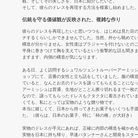
観、そしてその美しさを、日本に紹介したいと。
そして、彼らのドレスを再現する方法を模索し始めました
伝統を守る価値観が反映された、複雑な作り
彼らのドレスを再現したいと思いつつも、はじめは見た目
チするくらいしかできませんでした。当然、外から眺めて
構造が分かりません。女性達はブラジャーを付けないとの
半身に巻きつけて胸を支えているという衝撃的な話も聞き
ますます、内側の構造が気になります。
ある日、よく訪問するシュワルツェントルーバーアーミッ
ョップにて、店番の女性と立ち話をしていました。服の構
ていると、なんとお古のドレスを譲ってもらえることにな
アーミッシュは普通、生地がとことん擦り切れるまで一枚
なので、譲ってもらったドレスもクタクタに着古されてい
くても、私にとっては宝物のような贈り物です。
本当に嬉しくて、日本から持ってきたお菓子をいくつも手
た。（彼らは、日本のお菓子、特に「柿の種」が大好き）
実物のドレスが手元にあれば、正確に内部の構造を確かめ
実物を日本に持ち帰り、早速パタンナーさんと開発をスタ