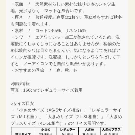
・表面 / 天然素材らしい素朴な触り心地のシャツ生
地。光沢はなく、マットな風合いです。
・厚さ / 普通程度。春夏は1枚で。重ね着をすれば秋冬
も問題なく着れます。
・素材 / コットン85%、リネン15%
・シワ / エアワッシャー加工が施されているため、洗
濯後にくしゃくしゃになることはありませんが、柄物のた
め比較的シワは目立ちませんが、気になるようであればア
イロンが推奨です。洗濯後、しっかりとシワを伸ばして干
すと、ノーアイロンでも自然な風合いがあります。
・おすすめの季節 / 春、秋、冬
○撮影情報
写真：160cmでレギュラーサイズ着用
○サイズ目安
・「小さめサイズ（XS-Sサイズ相当）」「レギュラーサイ
ズ（M-L相当）」「大きめサイズ（2L-3L相当）」「大きめ
プラスサイズ（4L-5L相当）」の4サイズ展開です。