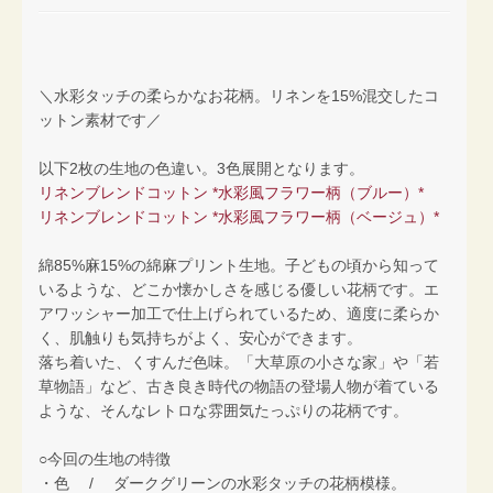
＼水彩タッチの柔らかなお花柄。リネンを15%混交したコ
ットン素材です／
以下2枚の生地の色違い。3色展開となります。
リネンブレンドコットン *水彩風フラワー柄（ブルー）*
リネンブレンドコットン *水彩風フラワー柄（ベージュ）*
綿85%麻15%の綿麻プリント生地。子どもの頃から知って
いるような、どこか懐かしさを感じる優しい花柄です。エ
アワッシャー加工で仕上げられているため、適度に柔らか
く、肌触りも気持ちがよく、安心ができます。
落ち着いた、くすんだ色味。「大草原の小さな家」や「若
草物語」など、古き良き時代の物語の登場人物が着ている
ような、そんなレトロな雰囲気たっぷりの花柄です。
○今回の生地の特徴
・色 / ダークグリーンの水彩タッチの花柄模様。