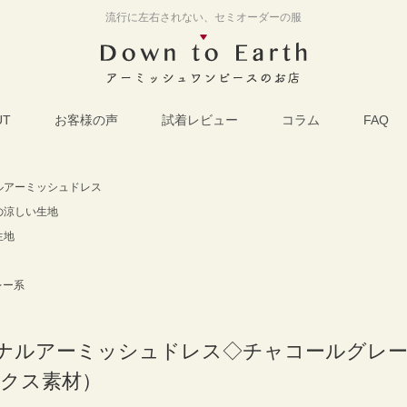
流行に左右されない、セミオーダーの服
UT
お客様の声
試着レビュー
コラム
FAQ
ルアーミッシュドレス
の涼しい生地
生地
レー系
ナルアーミッシュドレス◇チャコールグレー
ックス素材）