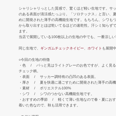
シャリシャリっとした質感で、驚くほど軽い生地です。サ
のある表面が清涼感たっぷり。「ソロテックス」と言い、
めに開発された薄手の高機能生地です。もちろん、シワも
から取り出すとほぼ乾いてるほどの速乾性。汗シミ知らず
ます。
当店で展開している100枚以上の生地の中でも、一番涼しい
同じ生地で、
ギンガムチェックネイビー
、
ホワイト
も展開
○今回の生地の特徴
・色 / パっと見はライトグレーのお色ですが、よく見る
チェック柄。
・表面 / サッカー調特有の凸凹のある表面。
・厚さ / 夏を快適に過ごすために開発された薄手の高機
・素材 / ポリエステル100%
・シワ / シワのつかない高機能生地です。
・おすすめの季節 / 軽くて薄い生地なので春・夏におす
着いた色なので、秋も活用できます。