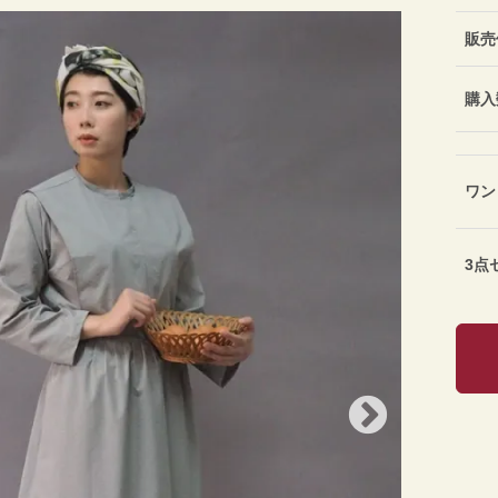
販売
購入
ワン
3点