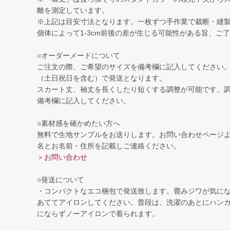
離を測定しています。
※上記は目安寸法となります。一枚ずつ手作業で裁断・縫
個体によって1-3cm前後の差が生じる可能性がある旨、ご
○オーダーメードについて
ご注文の際、ご希望のサイズを備考欄に記入してください。
（土日祝日を含む）で発送となります。
スカート丈、袖丈を長くしたり短くする調整が可能です。
備考欄に記入してください。
○素材感を確かめたい方へ
無料で生地サンプルをお送りします。お問い合わせページ
名とお名前・住所を記載しご連絡ください。
＞お問い合わせ
○発送について
・コンパクトなエコ梱包で発送致します。畳みジワが気に
あててアイロンしてください。普段は、洗濯のあとにハン
にならずノーアイロンで着られます。