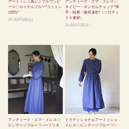
アーミッシュ風シンプルワンピ
アンティーク・エマ・ドレス◇
ース◇ロイヤルブルー*コットン
ネイビー・ギンガムチェック*薄
100%*
手・軽量・吸収速乾*（ソロテッ
クス素材）
20,000円(税込)
24,500円(税込)
アンティーク・エマ・ドレス◇
トラディショナルアーミッシュ
ビンテージブルー *ハーフリネ
ドレス◇ビンテージブルー *ハ