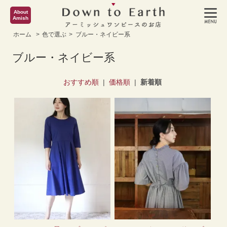
About
Amish
ホーム
>
色で選ぶ
>
ブルー・ネイビー系
ブルー・ネイビー系
おすすめ順
|
価格順
|
新着順