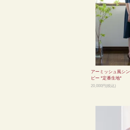
アーミッシュ風シン
ビー *定番生地*
20,000円(税込)