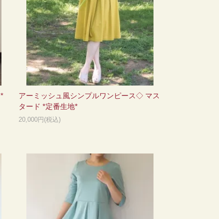
*
アーミッシュ風シンプルワンピース◇ マス
タード *定番生地*
20,000円(税込)