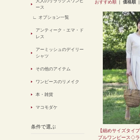
大人のリラックスワンピ
おすすめ順
|
価格順
ース
オプション一覧
アンティーク・エマ・ド
レス
アーミッシュのデイリー
シャツ
その他のアイテム
ワンピースのリメイク
本・雑貨
マコモダケ
条件で選ぶ
【細めサイズタイプ
プルワンピース◇ラ