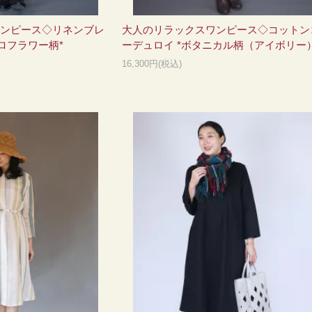
ンピース◇リネンブレ
大人のリラックスワンピース◇コットン
ロフラワー柄*
ーデュロイ *ボタニカル柄（アイボリー）
16,300円(税込)