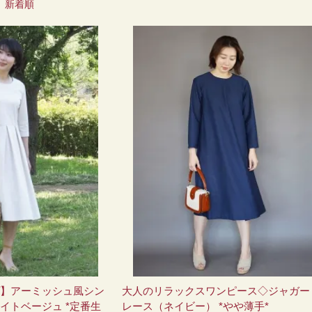
|
新着順
】アーミッシュ風シン
大人のリラックスワンピース◇ジャガー
イトベージュ *定番生
レース（ネイビー） *やや薄手*