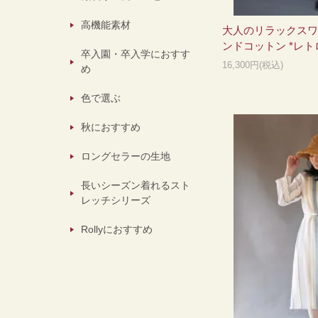
高機能素材
大人のリラックスワ
ンドコットン *レト
卒入園・卒入学におすす
16,300円(税込)
め
色で選ぶ
秋におすすめ
ロングセラーの生地
長いシーズン着れるスト
レッチシリーズ
Rollyにおすすめ