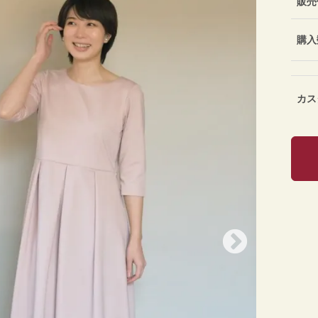
販売
購入
カス