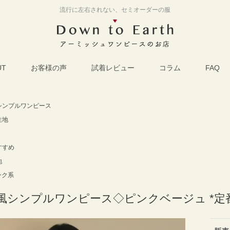
流行に左右されない、セミオーダーの服
UT
お客様の声
試着レビュー
コラム
FAQ
シンプルワンピース
生地
すすめ
地
ンク系
風シンプルワンピース◇ピンクベージュ *定