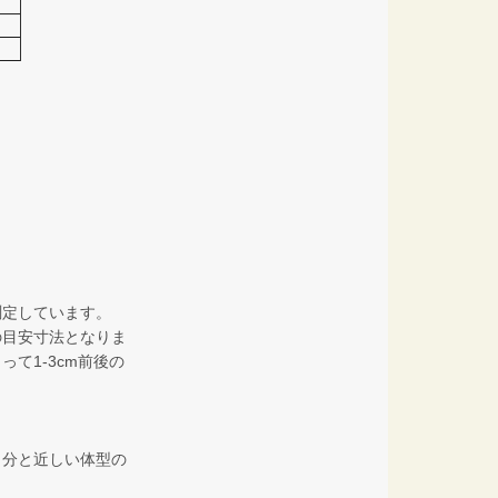
測定しています。
の目安寸法となりま
て1-3cm前後の
自分と近しい体型の