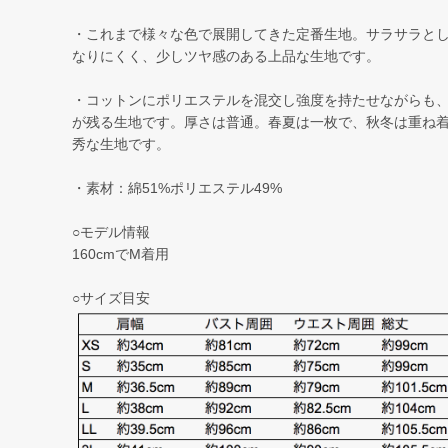
・これまで様々な色で展開してきた定番生地。サラサラと
なりにくく、少しツヤ感のある上品な生地です。
・コットンにポリエステルを混交し強度を持たせながらも
が残る生地です。厚さは普通。春夏は一枚で、秋冬は重ね
秀な生地です。
・素材：綿51%ポリエステル49%
○モデル情報
160cmでM着用
○サイズ目安