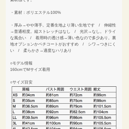
・素材：ポリエステル100%
・厚み→やや薄手。定番生地より薄い生地です / 伸縮性
→普通程度。縦ストレッチはなし / 光沢→なし。ドライ
な風合い / 着用時の透け感→薄い色なので多少あり。裏
地オプションかペチコートがおすすめ / シワ→つきにく
い / 柔らかさ→適度なハリあり
○モデル情報
160cmでMサイズ着用
○サイズ目安