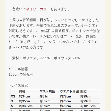
・色違いで
ネイビーカラー
もあります。
・厚み→普通程度。目が詰まっているのでしっかりとした
印象があります。半袖であれば夏のフォーマルシーンでも
対応しそうです / 伸縮性→普通程度。縦ストレッチはな
いですが横ストレッチが効いています / 光沢→艶感あ
り / 透け感→なし / シワ→つかないです / 柔らか
さ→ハリのある方です
・素材：ポリエステル99% ポリウレタン1%
○モデル情報
160cmでM着用
○サイズ目安