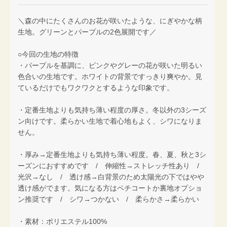
＼森の中にたくさんのお花が咲いたような、にぎやかな柄
生地。グリーンとパープルの2色展開です／
○今回の生地の特徴
・パープルを基調に、ピンクやグレーの花が咲いた明るい
色合いの生地です。ホワイトの背景ですっきり爽やか。見
ているだけでもワクワクとするような印象です。
・定番生地よりも気持ち薄い程度の厚さ。冬以外の3シーズ
ン向けです。柔らかい生地で着心地もよく、シワになりま
せん。
・厚み→定番生地よりも気持ち薄い程度。春、夏、秋と3シ
ーズンにおすすめです / 伸縮性→ストレッチ性あり /
光沢→なし / 透け感→白背景のため太陽光の下ではやや
透け感がでます。気になる方はペチコートか裏地オプショ
ン推奨です / シワ→つかない / 柔らかさ→柔らかい
・素材：ポリエステル100%