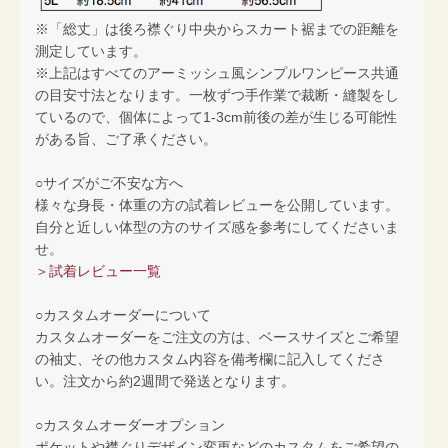
※「総丈」は後ろ襟ぐり中央からスカート裾までの距離を
測定しています。
※上記はすべてのアーミッシュ風シンプルワンピース共通
の目安寸法となります。一枚ずつ手作業で裁断・縫製をし
ているので、個体によって1-3cm前後の差が生じる可能性
がある旨、ご了承ください。
○サイズがご不安な方へ
様々な身長・体重の方の試着レビューを公開しています。
自分と近しい体型の方のサイズ感を参考にしてくださいま
せ。
＞試着レビュー一覧
○カスタムオーダーについて
カスタムオーダーをご注文の方は、ベースサイズとご希望
の袖丈、その他カスタム内容を備考欄に記入してくださ
い。注文から約2週間で発送となります。
○カスタムオーダーオプション
ポケットや襟ぐりデザイン変更などのカスタムをご希望の