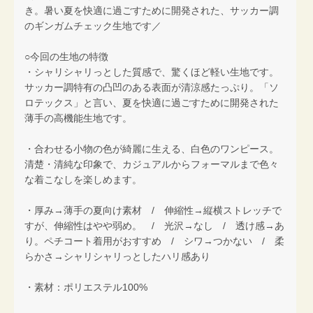
き。暑い夏を快適に過ごすために開発された、サッカー調
のギンガムチェック生地です／
○今回の生地の特徴
・シャリシャリっとした質感で、驚くほど軽い生地です。
サッカー調特有の凸凹のある表面が清涼感たっぷり。「ソ
ロテックス」と言い、夏を快適に過ごすために開発された
薄手の高機能生地です。
・合わせる小物の色が綺麗に生える、白色のワンピース。
清楚・清純な印象で、カジュアルからフォーマルまで色々
な着こなしを楽しめます。
・厚み→薄手の夏向け素材 / 伸縮性→縦横ストレッチで
すが、伸縮性はやや弱め。 / 光沢→なし / 透け感→あ
り。ペチコート着用がおすすめ / シワ→つかない / 柔
らかさ→シャリシャリっとしたハリ感あり
・素材：ポリエステル100%