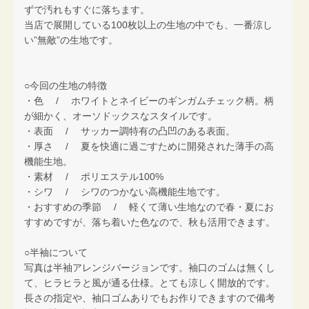
ずで汚れもすぐに落ちます。
当店で展開している100枚以上の生地の中でも、一番涼し
い”無敵”の生地です。
○今回の生地の特徴
・色 / ホワイトとネイビーのギンガムチェック柄。柄
が細かく、オーソドックスなスタイルです。
・表面 / サッカー調特有の凸凹のある表面。
・厚さ / 夏を快適に過ごすために開発された薄手の高
機能生地。
・素材 / ポリエステル100%
・シワ / シワのつかない高機能生地です。
・おすすめの季節 / 軽くて薄い生地なので春・夏にお
すすめですが、落ち着いた色なので、秋も活用できます。
○半袖について
写真は半袖アレンジバージョンです。袖口のゴムは無くし
て、ヒラヒラと風が通る仕様。とても涼しく開放的です。
長さの指定や、袖口ゴムありでもお作りできますので備考