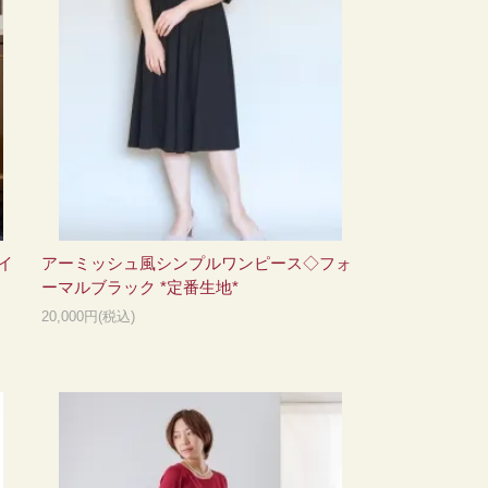
イ
アーミッシュ風シンプルワンピース◇フォ
ーマルブラック *定番生地*
20,000円(税込)