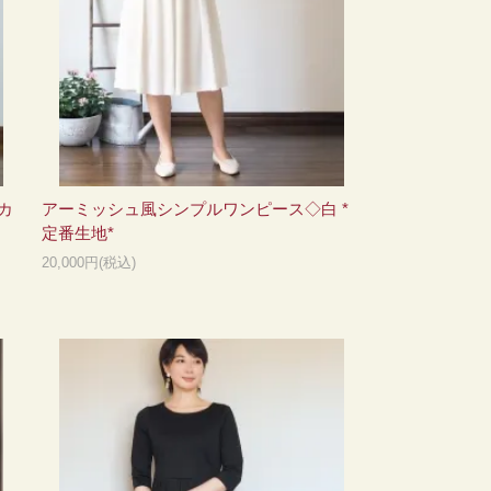
カ
アーミッシュ風シンプルワンピース◇白 *
定番生地*
20,000円(税込)