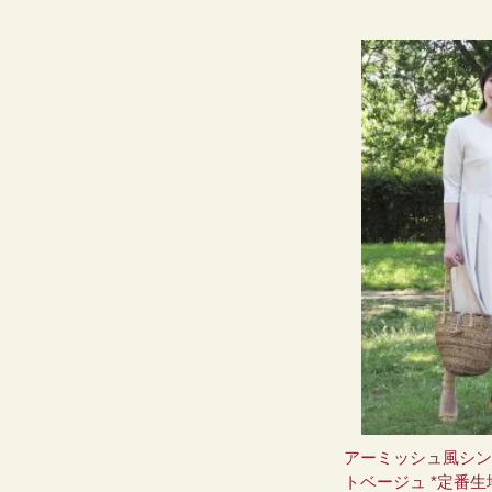
アーミッシュ風シン
トベージュ *定番生