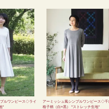
プルワンピース◇ライ
アーミッシュ風シンプルワンピース◇千
地*
格子柄（白×黒） *ストレッチ生地*