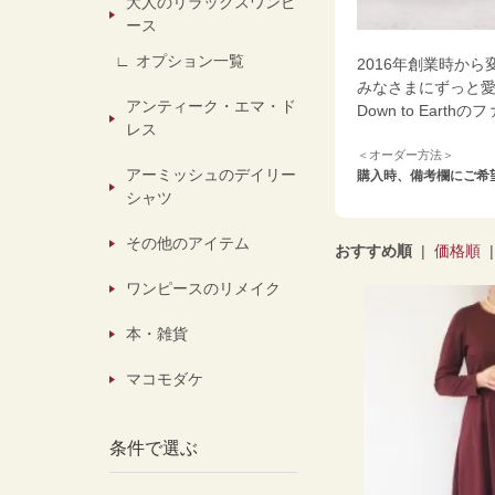
大人のリラックスワンピ
ース
オプション一覧
2016年創業時か
みなさまにずっと
アンティーク・エマ・ド
Down to Eart
レス
＜オーダー方法＞
アーミッシュのデイリー
購入時、備考欄にご希
シャツ
その他のアイテム
おすすめ順
|
価格順
ワンピースのリメイク
本・雑貨
マコモダケ
条件で選ぶ