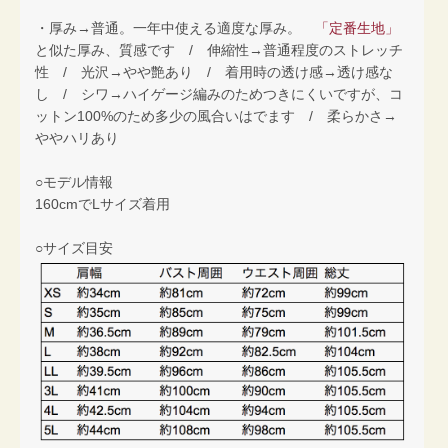
・厚み→普通。一年中使える適度な厚み。
「定番生地」
と似た厚み、質感です / 伸縮性→普通程度のストレッチ
性 / 光沢→やや艶あり / 着用時の透け感→透け感な
し / シワ→ハイゲージ編みのためつきにくいですが、コ
ットン100%のため多少の風合いはでます / 柔らかさ→
ややハリあり
○モデル情報
160cmでLサイズ着用
○サイズ目安