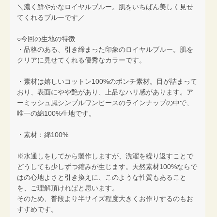
＼濃く鮮やかなロイヤルブルー。肌をいちばん美しく見せ
てくれるブルーです／
○今回の生地の特徴
・品格のある、引き締まった印象のロイヤルブルー。肌を
クリアに見せてくれる優秀なカラーです。
・素材は嬉しいコットン100%のポンチ素材。目が詰まって
おり、表面にやや艶があり、上品なハリ感があります。ア
ーミッシュ風シンプルワンピースのラインナップの中で、
唯一の綿100%生地です。
・素材：綿100%
※水通しをしてから製作しますが、洗濯を繰り返すことで
どうしても少しずつ縮みが生じます。天然素材100%ならで
はの心地よさと引き換えに、このような性質もあること
を、ご理解頂ければと思います。
そのため、普段より半サイズ程度大きくお作りするのもお
すすめです。