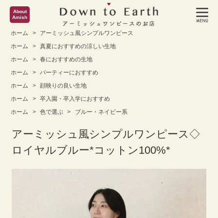
About
Amish
ホーム
>
アーミッシュ風シンプルワンピース
ホーム
>
真夏におすすめの涼しい生地
ホーム
>
春におすすめの生地
ホーム
>
パーティーにおすすめ
ホーム
>
顔映りの良い生地
ホーム
>
卒入園・卒入学におすすめ
ホーム
>
色で選ぶ
>
ブルー・ネイビー系
アーミッシュ風シンプルワンピース◇
ロイヤルブルー*コットン100%*