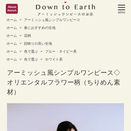
About
Amish
ホーム
>
アーミッシュ風シンプルワンピース
ホーム
>
春におすすめの生地
ホーム
>
花柄
ホーム
>
顔映りの良い生地
ホーム
>
色で選ぶ
>
ブルー・ネイビー系
ホーム
>
色で選ぶ
>
ホワイト系
アーミッシュ風シンプルワンピース◇
オリエンタルフラワー柄（ちりめん素
材）