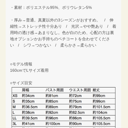
・素材：ポリエステル95%、ポリウレタン5%
・厚み→普通。真夏以外の3シーズンがおすすめ。 / 伸
縮性→ストレッチ性十分あり / 光沢→やや艶あり / 着
用時の透け感→あまりなし。色が白のため、心配の方は裏
地オプションかお手持ちのペチコートを合わせてくださ
い / シワ→つかない / 柔らかさ→柔らかい
○モデル情報
160cmでLサイズ着用
○サイズ目安