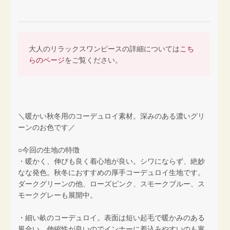
大人のリラックスワンピースの詳細については
こち
らのページ
をご覧ください。
＼暖かい秋冬用のコーデュロイ素材。深みのある濃いグリ
ーンのお色です／
○今回の生地の特徴
・暖かく、伸びも良く着心地が良い。シワにならず、絶妙
なな発色。秋冬におすすめの厚手コーデュロイ生地です。
ダークグリーンの他、ローズピンク、スモークブルー、ス
モークグレーも展開中。
・細い畝のコーデュロイ。表面は短い起毛で暖かみのある
風合い。伸縮性が良いのでインナーに着込みやすいのも寒