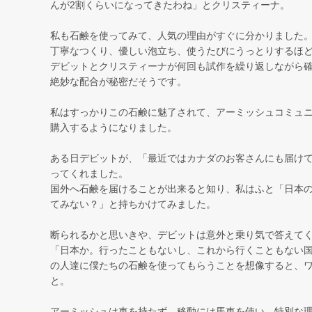
んが2割くらいになってきたわね」とクリスティーナ。
私も石鹸を使ってみて、人気の理由がすぐに分かりました
丁寧なつくり、優しい泡立ち、使うたびにうっとりするほ
デビットとクリスティーナが何回も試作を繰り返しながら
絶妙な配合が秘密だそうです。
私はすっかりこの石鹸に魅了されて、アーミッシュコミュ
購入するようになりました。
ある日デビットが、「最近ではカナダのお客さんにも届け
ってくれました。
国外へ石鹸を届けることが出来ると知り、私はふと「日本
てみない？」と持ちかけてみました。
断られるかと思いきや、デビットは意外と乗り気で答えて
「日本か。行ったこともないし、これから行くこともない
の人達に僕たちの石鹸を使ってもらうことを想像すると、
と。
アーミッシュは車を持たず、移動には馬車を使い、特別な