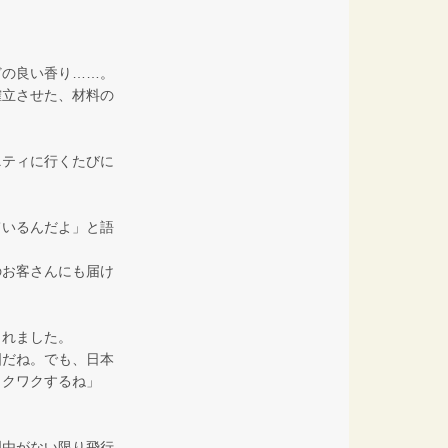
。
どの良い香り……。
確立させた、材料の
ニティに行くたびに
ているんだよ」と語
のお客さんにも届け
くれました。
国だね。でも、日本
ワクワクするね」
理由がない限り飛行