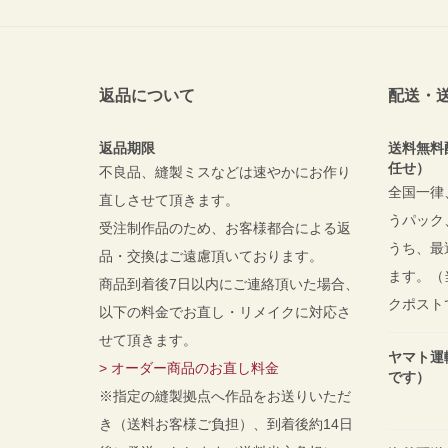
返品について
配送・
返品期限
送料無料
任せ）
不良品、縫製ミスなどは速やかにお作り
全国一律
直しさせて頂きます。
うパック
受注制作品のため、お客様都合による返
うち、最
品・交換はご遠慮頂いております。
ます。（
商品到着後7日以内にご連絡頂いた場合、
クポスト
以下の料金でお直し・リメイクに対応さ
せて頂きます。
ヤマト運
> オーダー商品のお直し料金
です）
※指定の縫製拠点へ作品をお送りいただ
き（送料お客様ご負担）、到着後約14日