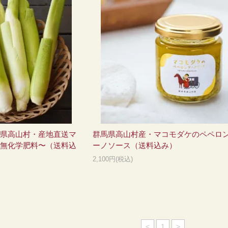
県高山村・産地直送マ
群馬県高山村産・マコモダケのペペロ
無化学肥料〜（送料込
ーノソース（送料込み）
2,100円(税込)
<
1
>