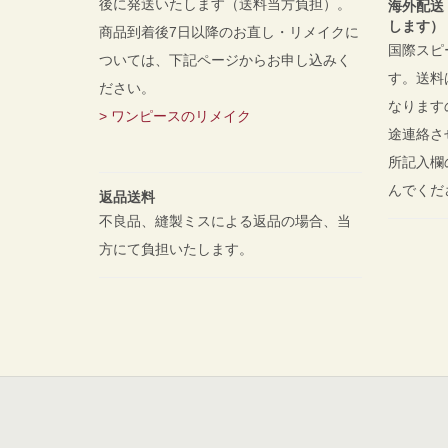
後に発送いたします（送料当方負担）。
海外配送
します）
商品到着後7日以降のお直し・リメイクに
国際スピ
ついては、下記ページからお申し込みく
す。送料
ださい。
なります
> ワンピースのリメイク
途連絡さ
所記入欄
んでく
返品送料
不良品、縫製ミスによる返品の場合、当
方にて負担いたします。