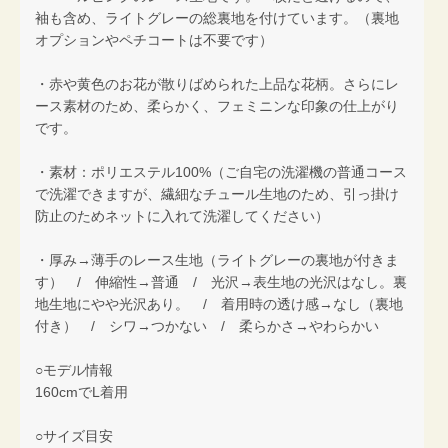
袖も含め、ライトグレーの総裏地を付けています。（裏地
オプションやペチコートは不要です）
・赤や黄色のお花が散りばめられた上品な花柄。さらにレ
ース素材のため、柔らかく、フェミニンな印象の仕上がり
です。
・素材：ポリエステル100%（ご自宅の洗濯機の普通コース
で洗濯できますが、繊細なチュール生地のため、引っ掛け
防止のためネットに入れて洗濯してください）
・厚み→薄手のレース生地（ライトグレーの裏地が付きま
す） / 伸縮性→普通 / 光沢→表生地の光沢はなし。裏
地生地にやや光沢あり。 / 着用時の透け感→なし（裏地
付き） / シワ→つかない / 柔らかさ→やわらかい
○モデル情報
160cmでL着用
○サイズ目安