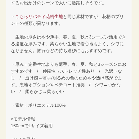
するお出かけのシーンで大いに活躍しそうです。
・
こちらリバティ花柄生地
と同じ素材ですが、花柄のプリ
ントの種類が異なります。
・生地の厚さはやや薄手。春、夏、秋と3シーズン活用でき
る適度な厚みです。柔らかい生地で着心地もよく、シワに
なりません。旅行などの持ち運びにもおすすめです。
・厚み→定番生地よりも薄手。春、夏、秋と3シーズンにお
すすめです / 伸縮性→ストレッチ性あり / 光沢→な
し / 透け感→薄手/明るめの色のためやや透け感がでま
す。裏地オプションやペチコート推奨 / シワ→つかな
い / 柔らかさ→柔らかい
・素材：ポリエステル100%
○モデル情報
160cmでLサイズ着用