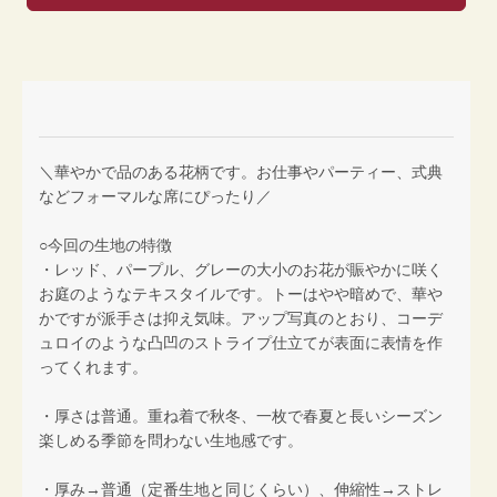
＼華やかで品のある花柄です。お仕事やパーティー、式典
などフォーマルな席にぴったり／
○今回の生地の特徴
・レッド、パープル、グレーの大小のお花が賑やかに咲く
お庭のようなテキスタイルです。トーはやや暗めで、華や
かですが派手さは抑え気味。アップ写真のとおり、コーデ
ュロイのような凸凹のストライプ仕立てが表面に表情を作
ってくれます。
・厚さは普通。重ね着で秋冬、一枚で春夏と長いシーズン
楽しめる季節を問わない生地感です。
・厚み→普通（定番生地と同じくらい）、伸縮性→ストレ