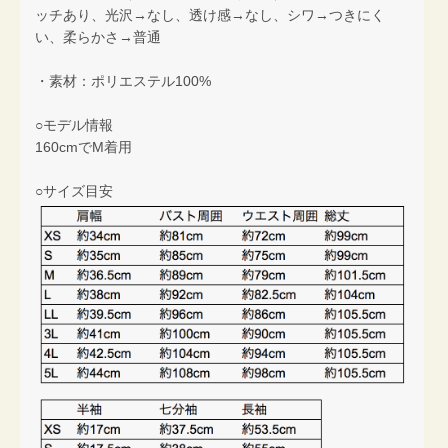
ッチあり、光沢→なし、透け感→なし、シワ→つきにく
い、柔らかさ→普通
・素材：ポリエステル100%
○モデル情報
160cmでM着用
○サイズ目安