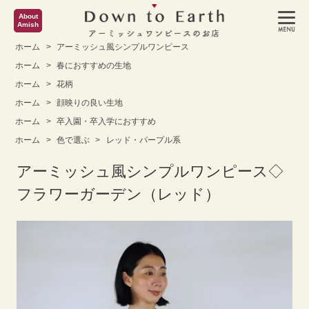
About
Amish
ホーム
>
アーミッシュ風シンプルワンピース
ホーム
>
春におすすめの生地
ホーム
>
花柄
ホーム
>
顔映りの良い生地
ホーム
>
卒入園・卒入学におすすめ
ホーム
>
色で選ぶ
>
レッド・パープル系
アーミッシュ風シンプルワンピース◇
フラワーガーデン（レッド）