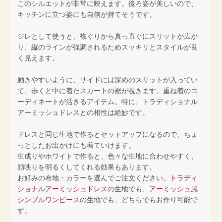
このシルエットが非常に映えます。後ろ姿が美しいので、
キッチンに立つ姿にも自信が持てそうです。
ジレとして使うと、襟ぐりから真っ直ぐにスリットが広が
り、縦のラインが強調されるためスッキリとスタイルが良
く見えます。
動きやすいように、サイドには深めのスリットが入ってい
て、歩くと中に着たスカートの裾が覗きます。重ね着のコ
ーディネートが活きるアイテム。特に、トラディショナル
アーミッシュドレスとの相性は絶妙です。
ドレスと同じ生地で作るとセットアップになるので、ちょ
っとしたお出かけにも着ていけます。
生成りやホワイトで作ると、色々な生地に合わせやすく、
顔映りを明るくしてくれる効果もあります。
お好みの布地・カラーを選んでご注文ください。
トラディ
ショナルアーミッシュドレス
の生地でも、
アーミッシュ風
シンプルワンピース
の生地でも、どちらでもお作り可能で
す。