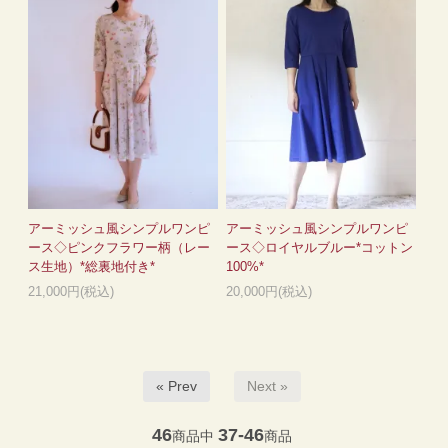
アーミッシュ風シンプルワンピ
アーミッシュ風シンプルワンピ
ース◇ピンクフラワー柄（レー
ース◇ロイヤルブルー*コットン
ス生地）*総裏地付き*
100%*
21,000円(税込)
20,000円(税込)
« Prev
Next »
46
37-46
商品中
商品