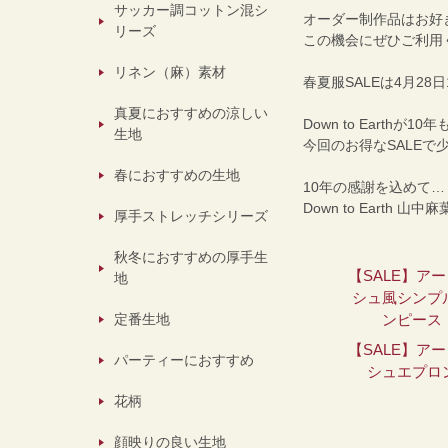
サッカー調コットン混シ
オーダー制作品はお好
リーズ
この機会にぜひご利用
リネン（麻）素材
春夏服SALEは4月28日
真夏におすすめの涼しい
Down to Eart
生地
今回のお得なSALE
春におすすめの生地
10年の感謝を込めて…
Down to Earth 山中麻
厚手ストレッチシリーズ
秋冬におすすめの厚手生
【SALE】ア
地
シュ風シンプ
ンピース
定番生地
【SALE】ア
パーティーにおすすめ
シュエプロ
花柄
顔映りの良い生地