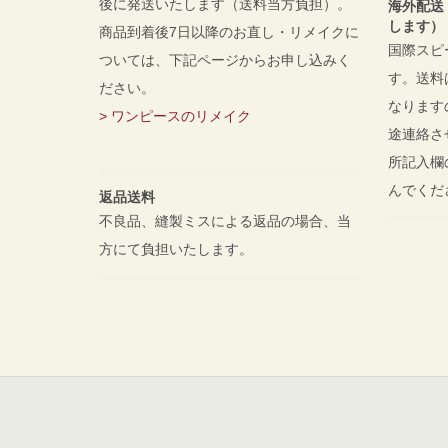
後に発送いたします（送料当方負担）。
海外配送
します）
商品到着後7日以降のお直し・リメイクに
国際スピ
ついては、下記ページからお申し込みく
す。送料
ださい。
なります
> ワンピースのリメイク
途連絡さ
所記入欄
んでく
返品送料
不良品、縫製ミスによる返品の場合、当
方にて負担いたします。