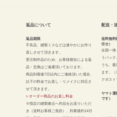
返品について
配送・
返品期限
送料無料
任せ）
不良品、縫製ミスなどは速やかにお作り
全国一律
直しさせて頂きます。
うパック
受注制作品のため、お客様都合による返
うち、最
品・交換はご遠慮頂いております。
ます。（
商品到着後7日以内にご連絡頂いた場合、
クポスト
以下の料金でお直し・リメイクに対応さ
せて頂きます。
ヤマト運
> オーダー商品のお直し料金
です）
※指定の縫製拠点へ作品をお送りいただ
き（送料お客様ご負担）、到着後約14日