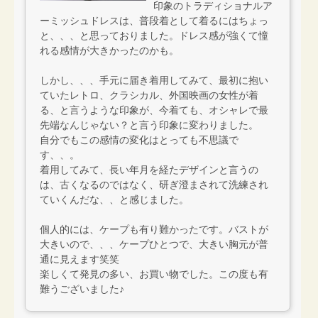
印象のトラディショナルア
ーミッシュドレスは、普段着として着るにはちょっ
と、、、と思っておりました。ドレス感が強くて憧
れる感情が大きかったのかも。
しかし、、、手元に届き着用してみて、最初に抱い
ていたレトロ、クラシカル、外国映画の女性が着
る、と言うような印象が、今着ても、オシャレで最
先端なんじゃない？と言う印象に変わりました。
自分でもこの感情の変化はとっても不思議で
す、、。
着用してみて、長い年月を経たデザインと言うの
は、古くなるのではなく、研ぎ澄まされて洗練され
ていくんだな、、と感じました。
個人的には、ケープも有り難かったです。バストが
大きいので、、、ケープひとつで、大きい胸元が普
通に見えます笑笑
楽しくて発見の多い、お買い物でした。この度も有
難うございました♪