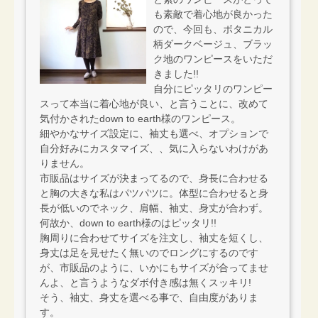
も素敵で着心地が良かった
ので、今回も、ボタニカル
柄ダークベージュ、ブラッ
ク地のワンピースをいただ
きました!!
自分にピッタリのワンピー
スって本当に着心地が良い、と言うことに、改めて
気付かされたdown to earth様のワンピース。
細やかなサイズ設定に、袖丈も選べ、オプションで
自分好みにカスタマイズ、、気に入らないわけがあ
りません。
市販品はサイズが決まってるので、身長に合わせる
と胸の大きな私はパツパツに。体型に合わせると身
長が低いのでネック、肩幅、袖丈、身丈が合わず。
何故か、down to earth様のはピッタリ!!
胸周りに合わせてサイズを注文し、袖丈を短くし、
身丈は足を見せたく無いのでロングにするのです
が、市販品のように、いかにもサイズが合ってませ
んよ、と言うようなダボ付き感は無くスッキリ!
そう、袖丈、身丈を選べる事で、自由度がありま
す。