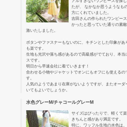
アルすぎないワンピースを探し
たが、 なかなか思うようなも
方にくれていました。
吉田さんの作られたワンピース
かったと思っていた通りの素敵
激いたしました。
ボタンやファスナーもないのに、キチンとした印象があ
も楽です。
生地も光沢や落ち感があるので高級感がでており、本当
スです。
明日から早速会社に着ていきます！
合わせる小物やジャケットでオンにもオフにも使えるの
す。
人気のようであまり在庫がないようですが、またオーダ
いてもよいでしょうか。
水色グレーM/チャコールグレーM
サイズはぴったりで、軽くて楽
きちんと感があり満足です。
特に、ワッフル生地の水色は、