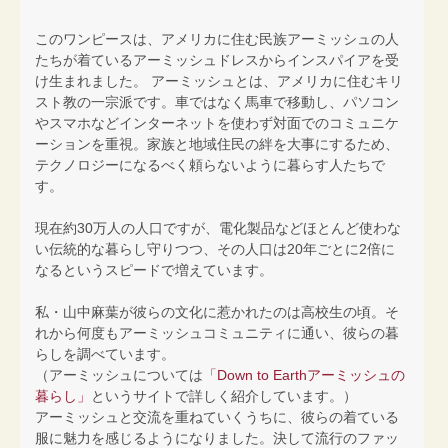
このワンピースは、アメリカに住む民族アーミッシュの人
たちが着ているアーミッシュドレスからインスパイアを受
け生まれました。 アーミッシュとは、アメリカに住むキリ
スト教の一宗派です。車ではなく馬車で移動し、パソコン
やスマホなどインターネットを使わず対面でのコミュニケ
ーションを重視。家族と地域住民の絆を大事にするため、
テクノロジーになるべく頼らないように暮らす人たちで
す。
現在約30万人の人口ですが、電化製品などほとんど使わな
い伝統的な暮らし守りつつ、その人口は20年ごとに2倍に
なるというスピードで増えています。
私・山中麻葉が彼らの文化に惹かれたのは高校生の頃。そ
れから何度もアーミッシュコミュニティに通い、彼らの暮
らしを調べています。
（アーミッシュについては
「Down to Earthアーミッシュの
暮らし」
というサイトで詳しく紹介しています。）
アーミッシュと交流を重ねていくうちに、彼らの着ている
服に魅力を感じるようになりました。決して流行のファッ