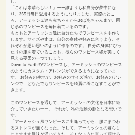
し。
「これは素晴らしい！」ーー誰よりも私自身が夢中にな
り、365日毎日愛用するようになりました。実際のとこ
ろ、アーミッシュ達も赤ちゃんからおばあちゃんまで、同
じ形のワンピースを毎日着ているのです。
もともとアーミッシュ達は自分たちでワンピースを手作り
します。サイズや丈は、自分の身体や好みに合うよう、そ
れぞれが思い思いのように作るのです。 自分の身体にぴっ
たりの服を着ていることも、彼らのワンピース姿が美しく
見える要因の一つでしょう。
Down to Earthのワンピースも、アーミッシュのワンピース
のようにカスタム・アレンジができるようになっていま
す。 お好みの生地で、お好みのサイズ感で、お好みのアレ
ンジで…どなたでもワンピースを綺麗に着こなすことがで
きます。
このワンピースを通して、アーミッシュの文化を日本に紹
介していきたいーー。 それが、私の活動の源となる想いで
す。
「アーミッシュ風ワンピースに出逢ってから、服にまつわ
るストレスが無くなった。そして、アーミッシュの暮らし
にますます興味が湧いてきた」そんなふうに言って頂ける