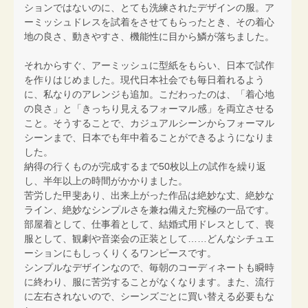
ションではないのに、とても洗練されたデザインの服。ア
ーミッシュドレスを試着をさせてもらったとき、その着心
地の良さ、動きやすさ、機能性に目から鱗が落ちました。
それからすぐ、アーミッシュに型紙をもらい、日本で試作
を作りはじめました。現代日本社会でも毎日着れるよう
に、私なりのアレンジも追加。こだわったのは、「着心地
の良さ」と「きっちり見えるフォーマル感」を両立させる
こと。そうすることで、カジュアルシーンからフォーマル
シーンまで、日本でも年中着ることができるようになりま
した。
納得の行くものが完成するまで50枚以上の試作を繰り返
し、半年以上の時間がかかりました。
苦労した甲斐あり、出来上がった作品は絶妙な丈、絶妙な
ライン、絶妙なシンプルさを兼ね備えた究極の一品です。
部屋着として、仕事着として、結婚式用ドレスとして、喪
服として、観劇や音楽会の正装として……どんなシチュエ
ーションにもしっくりくるワンピースです。
シンプルなデザインなので、毎朝のコーディネートも瞬時
に終わり、服に苦労することがなくなります。また、流行
に左右されないので、シーンズごとに買い替える必要もな