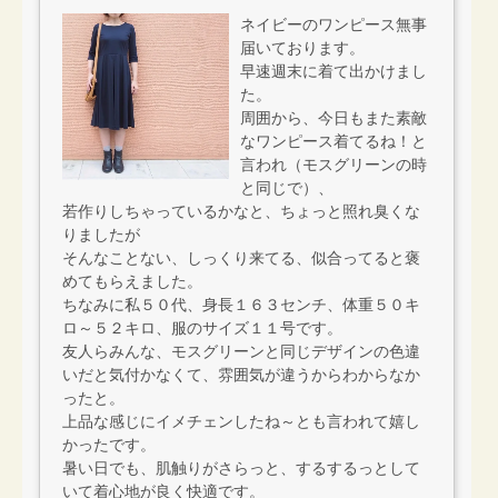
ネイビーのワンピース無事
届いております。
早速週末に着て出かけまし
た。
周囲から、今日もまた素敵
なワンピース着てるね！と
言われ（モスグリーンの時
と同じで）、
若作りしちゃっているかなと、ちょっと照れ臭くな
りましたが
そんなことない、しっくり来てる、似合ってると褒
めてもらえました。
ちなみに私５０代、身長１６３センチ、体重５０キ
ロ～５２キロ、服のサイズ１１号です。
友人らみんな、モスグリーンと同じデザインの色違
いだと気付かなくて、雰囲気が違うからわからなか
ったと。
上品な感じにイメチェンしたね～とも言われて嬉し
かったです。
暑い日でも、肌触りがさらっと、するするっとして
いて着心地が良く快適です。